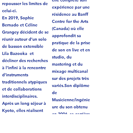
elle complète son
repousser les limites de
expérience par une
celui-ci.
résidence au Banff
En 2019, Sophie
Centre for the Arts
Bernado et Céline
(Canada) où elle
Grangey décident de se
approfondit sa
réunir autour d’un solo
pratique de la prise
de basson extensible
de son en live et en
Lila Bazooka et
studio, du
décliner des recherches
mastering et du
à l’infini à la rencontre
mixage multicanal
d’instruments
sur des projets très
traditionnels atypiques
variés.Son diplôme
et de collaborations
de
interdisciplinaires.
Musicienne/ingénie
Après un long séjour à
ure du son obtenu
Kyoto, elles réalisent
en 2006, sa carrière
leur premier album en
démarre comme
collaboration avec le
preneuse de son
joueur de Sho, Ko