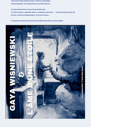
Une histoire faite de découvertes, d'amitié, d'échanges ...
Dés qu'il apparait, le monde prend une nouvelle tournure ...
Un spectacle dessiné et musical tout de bleu vêtu.
En scène crayons, aquarelle, basson, saxophone, clarinette, ... se mouvent autour de jeu de
lumière, de dessins gigantesques, et de sons rêveurs...
Une grande aventure pour rencontrer une belle ombre libre et insaisissable...