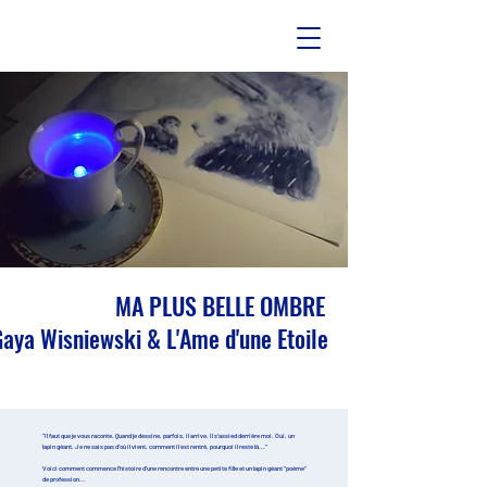
A PLUS BELLE OMBRE
aya Wisniewski & L'Ame d'une Etoile
"Il faut que je vous raconte. Quand je dessine, parfois, il arrive. Il s'assied derrière moi. Oui, un
lapin géant. Je ne sais pas d'où il vient, comment il est rentré, pourquoi il reste là..."
Voici comment commence l'histoire d'une rencontre entre une petite fille et un lapin géant "poème"
de profession...